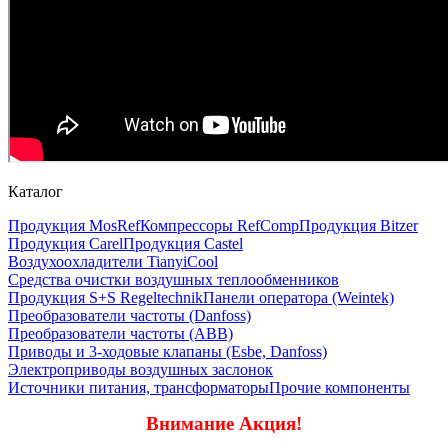
Каталог
Продукция MosRef
Компрессоры RefComp
Продукция Bitzer
Продукция Carel
Продукция Castel
Воздухоохладители TianyiCool
Средства очистки воздушных теплообменников
Продукция S+S Regeltechnik
Панели оператора (Weintek)
Преобразователи частоты (Danfoss)
Преобразователи частоты (ABB)
Приводы и 3-ходовые клапаны (Esbe, Danfoss)
Электроприводы воздушных заслонок
Источники питания, трансформаторы
Прочие компоненты
Внимание Акция!