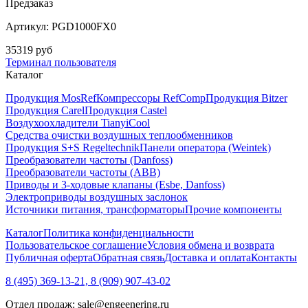
Предзаказ
Артикул: PGD1000FX0
35319 руб
Терминал пользователя
Каталог
Продукция MosRef
Компрессоры RefComp
Продукция Bitzer
Продукция Carel
Продукция Castel
Воздухоохладители TianyiCool
Средства очистки воздушных теплообменников
Продукция S+S Regeltechnik
Панели оператора (Weintek)
Преобразователи частоты (Danfoss)
Преобразователи частоты (ABB)
Приводы и 3-ходовые клапаны (Esbe, Danfoss)
Электроприводы воздушных заслонок
Источники питания, трансформаторы
Прочие компоненты
Каталог
Политика конфиденциальности
Пользовательское соглашение
Условия обмена и возврата
Публичная оферта
Обратная связь
Доставка и оплата
Контакты
8 (495) 369-13-21, 8 (909) 907-43-02
Отдел продаж: sale@engeenering.ru