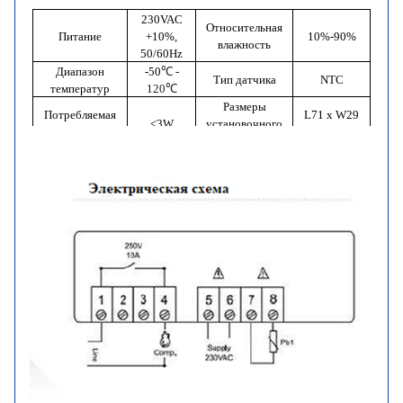
230
VAC
Относительная
Питание
+10%,
10%-90%
влажность
50/60Hz
Диапазон
-50
℃ -
Тип датчика
NTC
температур
120℃
Размеры
Потребляемая
L71
x
W29
<3W
установочного
мощность
(мм)
отверстия
L77
x
Габаритные
Реле
10А
W34,5
x
размеры
D58 (
мм)