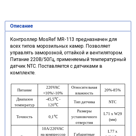
Описание
Контроллер MosRef MR-113 предназначен для
всех типов морозильных камер. Позволяет
управлять заморозкой, оттайкой и вентилятором.
Питание 220В/50Гц, применяемый температурный
датчик NTC. Поставляется с датчиками в
комплекте.
220
VAC
Относительная
Питание
20%-85%
+10%/-10%
влажность
Диапазон
-45,5
℃ -
Тип датчика
NTC
температур
120℃
Размеры
L
71
x
W
29
Точность
0,1
℃
установочного
(мм)
отверстия
10А/220
VAC
L
77
x
на компрессор
Габаритные