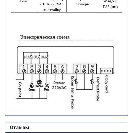
Реле
W
34,5
x
и 10А/220
VAC
размеры
D
85 (мм)
на оттайку
Отзывы