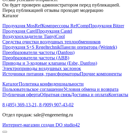
Он будет проверен администратором перед публикацией.
Перед публикацией отзывы проходят модерацию
Каталог
Продукция MosRef
Компрессоры RefComp
Продукция Bitzer
Продукция Carel
Продукция Castel
Воздухоохладители TianyiCool
Средства очистки воздушных теплообменников
Продукция S+S Regeltechnik
Панели оператора (Weintek)
Преобразователи частоты (Danfoss)
Преобразователи частоты (ABB)
Приводы и 3-ходовые клапаны (Esbe, Danfoss)
Электроприводы воздушных заслонок
Источники питания, трансформаторы
Прочие компоненты
Каталог
Политика конфиденциальности
Пользовательское соглашение
Условия обмена и возврата
Публичная оферта
Обратная связь
Доставка и оплата
Контакты
8 (495) 369-13-21, 8 (909) 907-43-02
Отдел продаж: sale@engeenering.ru
Интернет-магазин создан DO studio42