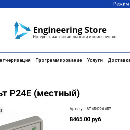
Режим р
етчеризация
Программирование
Услуги
Доставк
ьт P24E (местный)
Артикул:
АТ.654226.657
з
8465.00 руб