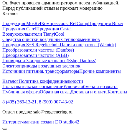
Он будет проверен администратором перед публикацией.
Перед публикацией отзывы проходят модерацию
Каталог
Продукция MosRef
Компрессоры RefComp
Продукция Bitzer
Продукция Carel
Продукция Castel
Воздухоохладители TianyiCool
Средства очистки воздушных теплообменников
Продукция S+S Regeltechnik
Панели оператора (Weintek)
Преобразователи частоты (Danfoss)
Преобразователи частоты (ABB)
Приводы и 3-ходовые клапаны (Esbe, Danfoss)
Электроприводы воздушных заслонок
Источники питания, трансформаторы
Прочие компоненты
Каталог
Политика конфиденциальности
Пользовательское соглашение
Условия обмена и возврата
Публичная оферта
Обратная связь
Доставка и оплата
Контакты
8 (495) 369-13-21, 8 (909) 907-43-02
Отдел продаж: sale@engeenering.ru
Интернет-магазин создан DO studio42